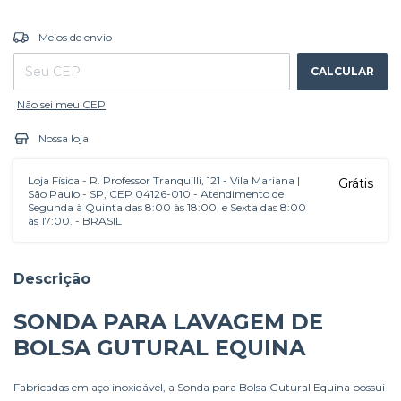
ALTERAR CEP
Entregas para o CEP:
Meios de envio
CALCULAR
Não sei meu CEP
Nossa loja
Loja Física - R. Professor Tranquilli, 121 - Vila Mariana |
Grátis
São Paulo - SP, CEP 04126-010 - Atendimento de
Segunda à Quinta das 8:00 às 18:00, e Sexta das 8:00
às 17:00. - BRASIL
Descrição
SONDA PARA LAVAGEM DE
BOLSA GUTURAL EQUINA
Fabricadas em aço inoxidável, a Sonda para Bolsa Gutural Equina possui