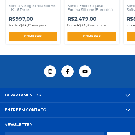
Sonda Nasogástrica SoftVet
Sonda Endotraqueal
Sond
- Kit 6 Peças
Equina Silicone (Européia)
Softv
R$997,00
R$2.479,00
R$
6
x
de
R$166,17
sem juros
8
x
de
R$309,88
sem juros
5
x
d
COMPRAR
DEPARTAMENTOS
ENTRE EM CONTATO
NEWSLETTER