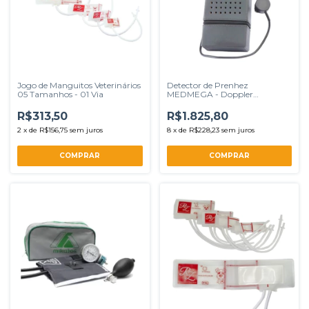
Jogo de Manguitos Veterinários
Detector de Prenhez
05 Tamanhos - 01 Via
MEDMEGA - Doppler
Transretal
R$313,50
R$1.825,80
2
x
de
R$156,75
sem juros
8
x
de
R$228,23
sem juros