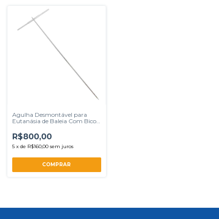
Agulha Desmontável para
Eutanásia de Baleia Com Bico
Engate Rápido
R$800,00
5
x
de
R$160,00
sem juros