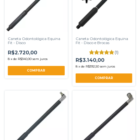
Caneta Odontológica Equina
Caneta Odontológica Equina
Fit - Disco
Fit - Disco e Brocas
R$2.720,00
(1)
8
x
de
R$340,00
sem juros
R$3.140,00
8
x
de
R$392,50
sem juros