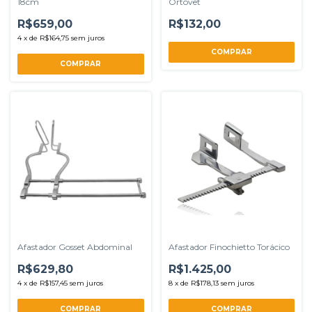
18cm
Ortovet
R$659,00
R$132,00
4
x
de
R$164,75
sem juros
COMPRAR
Afastador Gosset Abdominal
Afastador Finochietto Torácico
R$629,80
R$1.425,00
4
x
de
R$157,45
sem juros
8
x
de
R$178,13
sem juros
COMPRAR
COMPRAR