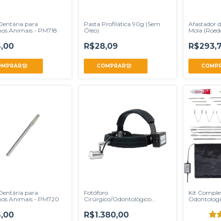
Dentária para
Pasta Profilática 90g (Sem
Afastador 
os Animais - PM718
Óleo)
Mola (Roed
Kit
,00
R$28,09
R$293,
Dentária para
Fotóforo
Kit Comple
os Animais - PM720
Cirúrgico/Odontológico
Odontologi
Infinity
Lagomorfo
,00
R$1.380,00