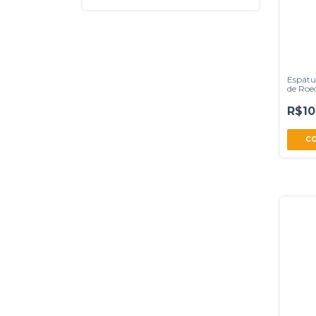
Espátu
de Roe
Kit 5pç
R$10