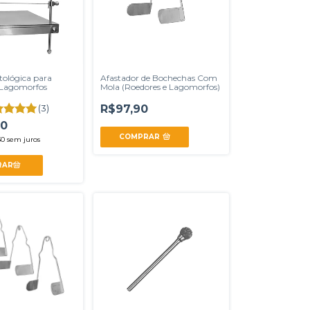
ológica para
Afastador de Bochechas Com
 Lagomorfos
Mola (Roedores e Lagomorfos)
(3)
R$97,90
90
COMPRAR
30
sem juros