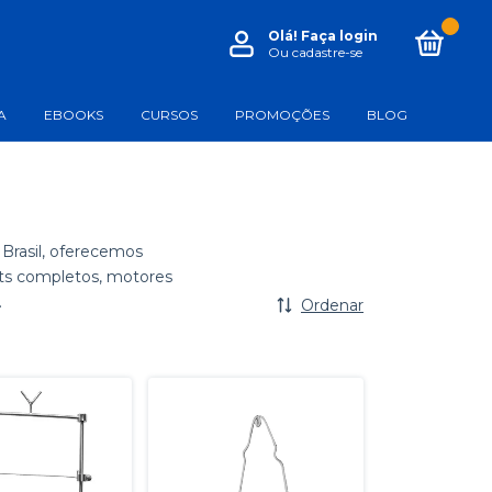
0
Olá!
Faça login
Ou cadastre-se
A
EBOOKS
CURSOS
PROMOÇÕES
BLOG
Brasil, oferecemos
its completos, motores
.
Ordenar