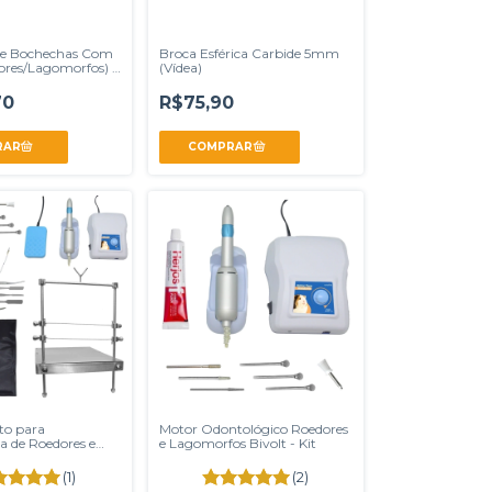
de Bochechas Com
Broca Esférica Carbide 5mm
ores/Lagomorfos) -
(Vídea)
70
R$75,90
to para
Motor Odontológico Roedores
a de Roedores e
e Lagomorfos Bivolt - Kit
s
(1)
(2)