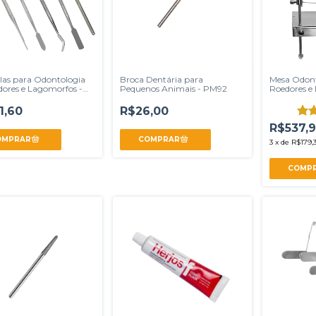
las para Odontologia
Broca Dentária para
Mesa Odont
dores e Lagomorfos -
Pequenos Animais - PM92
Roedores e
s
1,60
R$26,00
R$537,
3
x
de
R$179,