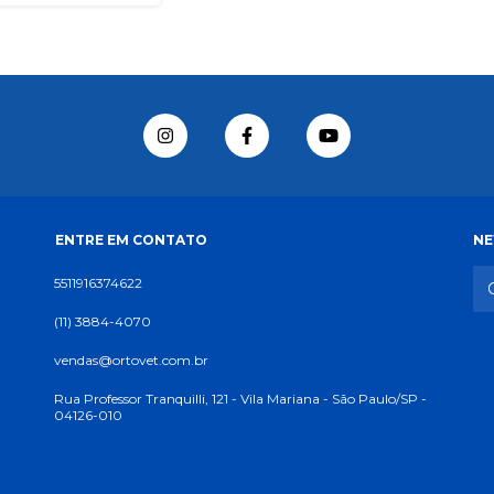
ENTRE EM CONTATO
NE
5511916374622
(11) 3884-4070
vendas@ortovet.com.br
Rua Professor Tranquilli, 121 - Vila Mariana - São Paulo/SP -
04126-010