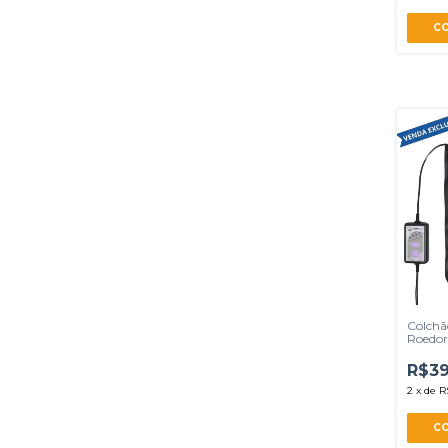
Colchã
Roedor
Silvestr
R$39
2
x
de
R