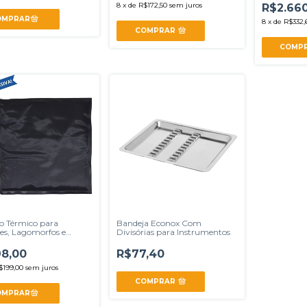
8
x
de
R$172,50
sem juros
R$2.660
8
x
de
R$332,
COMPRAR
o Térmico para
Bandeja Econox Com
es, Lagomorfos e
Divisórias para Instrumentos
es - Bivolt
8,00
R$77,40
$199,00
sem juros
COMPRAR