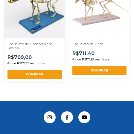
Esqueleto de Cachorro em
Esqueleto de Gato
Resina
R$711,40
R$709,00
4
x
de
R$177,85
sem juros
4
x
de
R$177,25
sem juros