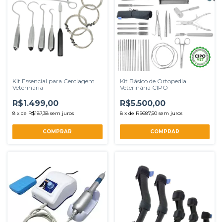
Kit Essencial para Cerclagem
Kit Básico de Ortopedia
Veterinária
Veterinária CIPO
R$1.499,00
R$5.500,00
8
x
de
R$187,38
sem juros
8
x
de
R$687,50
sem juros
COMPRAR