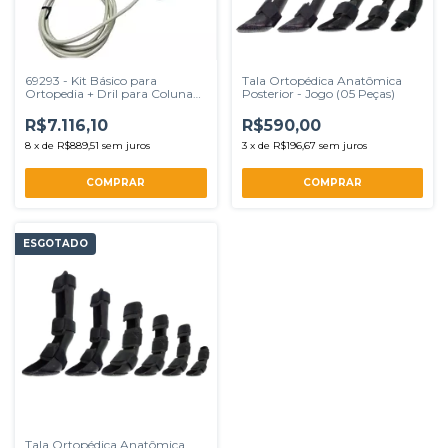
69293 - Kit Básico para
Tala Ortopédica Anatômica
Ortopedia + Dril para Coluna
Posterior - Jogo (05 Peças)
Completo
R$7.116,10
R$590,00
8
x
de
R$889,51
sem juros
3
x
de
R$196,67
sem juros
ESGOTADO
Tala Ortopédica Anatômica