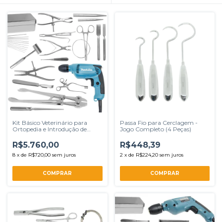
Kit Básico Veterinário para
Passa Fio para Cerclagem -
Ortopedia e Introdução de
Jogo Completo (4 Peças)
Pinos
R$5.760,00
R$448,39
8
x
de
R$720,00
sem juros
2
x
de
R$224,20
sem juros
COMPRAR