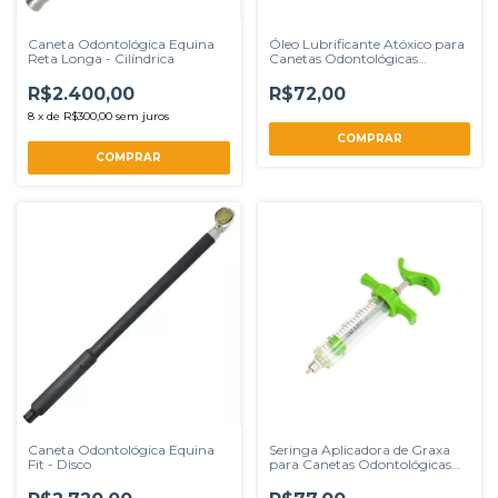
Caneta Odontológica Equina
Óleo Lubrificante Atóxico para
Reta Longa - Cilíndrica
Canetas Odontológicas
Equinas 200ml
R$2.400,00
R$72,00
8
x
de
R$300,00
sem juros
Caneta Odontológica Equina
Seringa Aplicadora de Graxa
Fit - Disco
para Canetas Odontológicas
Equinas Anguladas