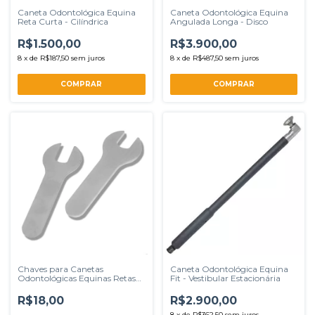
Caneta Odontológica Equina
Caneta Odontológica Equina
Reta Curta - Cilíndrica
Angulada Longa - Disco
R$1.500,00
R$3.900,00
8
x
de
R$187,50
sem juros
8
x
de
R$487,50
sem juros
Chaves para Canetas
Caneta Odontológica Equina
Odontológicas Equinas Retas
Fit - Vestibular Estacionária
Ortovet
R$18,00
R$2.900,00
8
x
de
R$362,50
sem juros