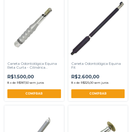
Caneta Odontológica Equina
Caneta Odontológica Equina
Reta Curta - Cilíndrica
Fit
(flathead)
R$1.500,00
R$2.600,00
8
x
de
R$187,50
sem juros
8
x
de
R$325,00
sem juros