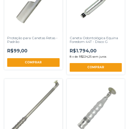
Proteção para Canetas Retas -
Caneta Odontológica Equina
Padrão
Foredom 44T - Disco G
R$99,00
R$1.794,00
8
x
de
R$224,25
sem juros