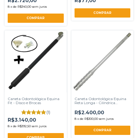
R$2.720,00
R$77,00
8
x
de
R$340,00
sem juros
Caneta Odontológica Equina
Caneta Odontológica Equina
Fit - Disco e Brocas
Reta Longa - Cilíndrica
(flathead)
(1)
R$2.400,00
8
x
de
R$300,00
sem juros
R$3.140,00
8
x
de
R$392,50
sem juros