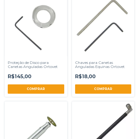
Proteção de Disco para
Chaves para Canetas
Canetas Anguladas Ortovet
Anguladas Equinas Ortovet
R$145,00
R$18,00