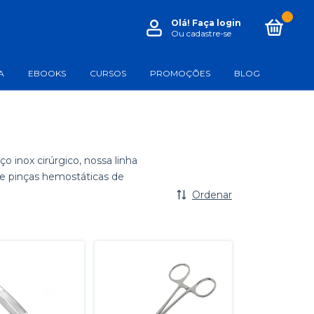
0
Olá!
Faça login
Ou cadastre-se
A
EBOOKS
CURSOS
PROMOÇÕES
BLOG
 inox cirúrgico, nossa linha
re pinças hemostáticas de
Ordenar