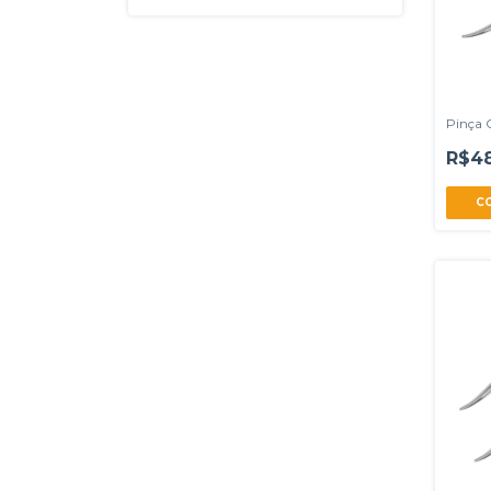
Pinça 
R$48
C