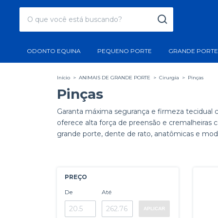
ODONTO EQUINA
PEQUENO PORTE
GRANDE PORTE
Início
>
ANIMAIS DE GRANDE PORTE
>
Cirurgia
>
Pinças
Pinças
Garanta máxima segurança e firmeza tecidual co
oferece alta força de preensão e cremalheiras 
grande porte, dente de rato, anatômicas e mod
PREÇO
De
Até
APLICAR