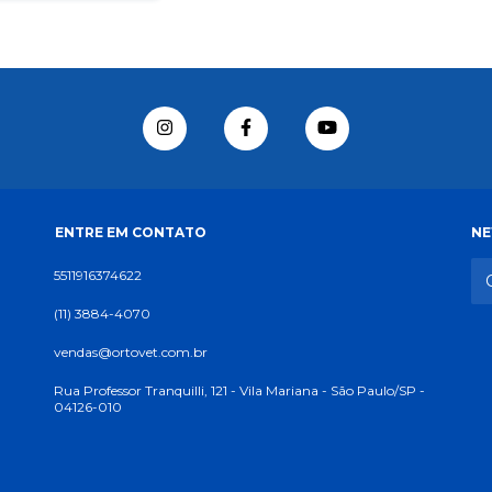
ENTRE EM CONTATO
NE
5511916374622
(11) 3884-4070
vendas@ortovet.com.br
Rua Professor Tranquilli, 121 - Vila Mariana - São Paulo/SP -
04126-010