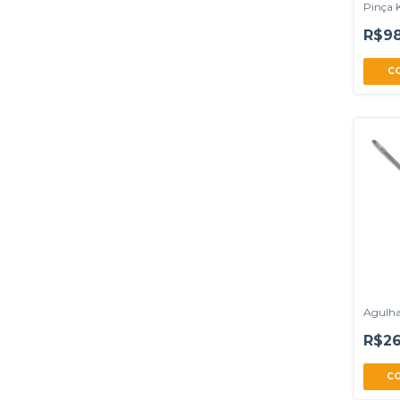
Pinça K
R$98
C
Agulha
R$26