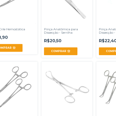
Crile Hemostática
Pinça Anatômica para
Pinça Anat
Dissecção - Serrilha
Dissecção -
,90
R$20,50
R$22,4
OMPRAR
COMPRAR
COMP