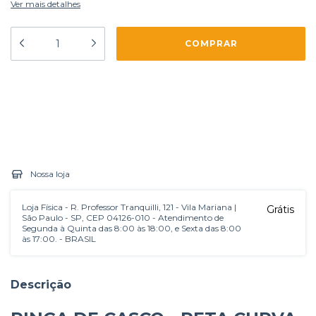
Ver mais detalhes
Meios de envio
ALTERAR CEP
Entregas para o CEP:
CALCULAR
Nossa loja
Loja Física - R. Professor Tranquilli, 121 - Vila Mariana |
Grátis
São Paulo - SP, CEP 04126-010 - Atendimento de
Segunda à Quinta das 8:00 às 18:00, e Sexta das 8:00
às 17:00. - BRASIL
Descrição