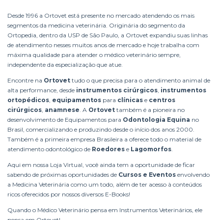
Desde 1996 a Ortovet está presente no mercado atendendo os mais
segmentos da medicina veterinária. Originária do segmento da
Ortopedia, dentro da USP de São Paulo, a Ortovet expandiu suas linhas
de atendimento nesses muitos anos de mercado e hoje trabalha com
máxima qualidade para atender o médico veterinário sempre,
independente da especialização que atue.
Encontre na
Ortovet
tudo o que precisa para o atendimento animal de
alta performance, desde
instrumentos cirúrgicos
,
instrumentos
ortopédicos
,
equipamentos
para
clínicas
e
centros
cirúrgicos
,
anamnese
. A
Ortovet
também é a pioneira no
desenvolvimento de Equipamentos para
Odontologia Equina
no
Brasil, comercializando e produzindo desde o início dos anos 2000.
Também é a primeira empresa Brasileira a oferece todo o material de
atendimento odontológico de
Roedores
e
Lagomorfos
.
Aqui em nossa Loja Virtual, você ainda tem a oportunidade de ficar
sabendo de próximas oportunidades de
Cursos e Eventos
envolvendo
a Medicina Veterinária como um todo, além de ter acesso à conteúdos
ricos oferecidos por nossos diversos
E-Books
!
Quando o Médico Veterinário pensa em Instrumentos Veterinários, ele
pensa em Ortovet!