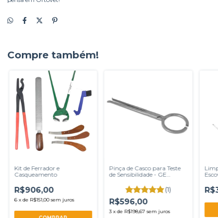
Compre também!
Kit de Ferrador e
Pinça de Casco para Teste
Limp
Casqueamento
de Sensibilidade - GE
Esco
Grande
R$906,00
(1)
R$
6
x
de
R$151,00
sem juros
R$596,00
3
x
de
R$198,67
sem juros