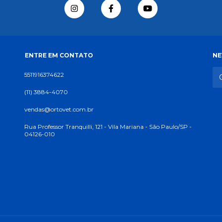
ENTRE EM CONTATO
NE
5511916374622
(11) 3884-4070
vendas@ortovet.com.br
Rua Professor Tranquilli, 121 - Vila Mariana - São Paulo/SP -
04126-010