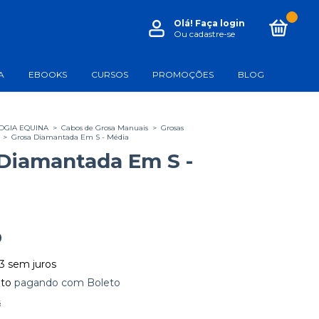
0
Olá!
Faça login
Ou cadastre-se
A
EBOOKS
CURSOS
PROMOÇÕES
BLOG
OGIA EQUINA
>
Cabos de Grosa Manuais
>
Grosas
>
Grosa Diamantada Em S - Média
Diamantada Em S -
0
3
sem juros
to
pagando com Boleto
s