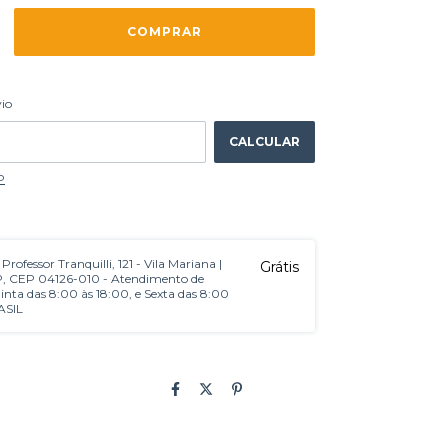
ALTERAR CEP
 CEP:
vio
CALCULAR
P
. Professor Tranquilli, 121 - Vila Mariana |
Grátis
P, CEP 04126-010 - Atendimento de
nta das 8:00 às 18:00, e Sexta das 8:00
ASIL