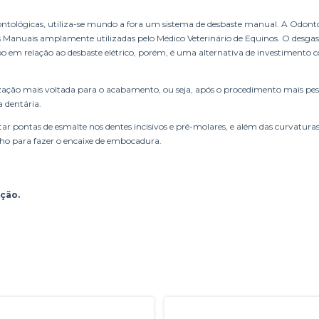
dontológicas, utiliza-se mundo a fora um sistema de desbaste manual. A Odont
as Manuais amplamente utilizadas pelo Médico Veterinário de Equinos. O desga
 em relação ao desbaste elétrico, porém, é uma alternativa de investimento 
zação mais voltada para o acabamento, ou seja, após o procedimento mais pes
 dentária.
 pontas de esmalte nos dentes incisivos e pré-molares, e além das curvatur
lho para fazer o encaixe de embocadura.
ção.