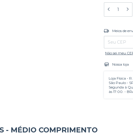
Entregas para o
Meios de en
Não sei meu CE
Nossa loja
Loja Física - R
São Paulo - S
Segunda à Qui
às 17:00. - BR
S - MÉDIO COMPRIMENTO