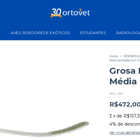
AVES, ROEDORES E EXÓTICOS
ESTUDANTES
RADIOLOGI
Início
>
ODONTOL
Diamantadas em S
Grosa 
Média
SKU:
3331
R$472,0
3
x
de
R$157,3
4% de descon
Ver mais detalhe