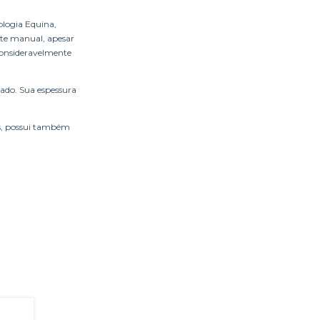
ologia Equina,
ste manual, apesar
consideravelmente
ado. Sua espessura
as, possui também