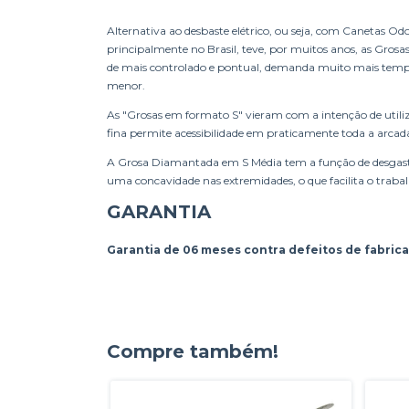
Alternativa ao desbaste elétrico, ou seja, com Canetas O
principalmente no Brasil, teve, por muitos anos, as Gros
de mais controlado e pontual, demanda muito mais tempo
menor.
As "Grosas em formato S" vieram com a intenção de utili
fina permite acessibilidade em praticamente toda a arcada
A Grosa Diamantada em S Média tem a função de desgastar
uma concavidade nas extremidades, o que facilita o traba
GARANTIA
Garantia de 06 meses contra defeitos de fabrica
Compre também!