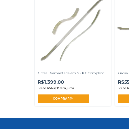
Grosa Diamantada em S - Kit Completo
Grosa
R$1.399,00
R$5
8
x
de
R$174,88
sem juros
3
x
de
R