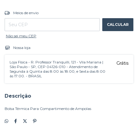
ALTERAR CEP
Entregas para o CEP:
Meios de envio
CALCULAR
Não sei meu CEP
Nossa loja
Loja Física - R. Professor Tranquilli, 121 - Vila Mariana |
Grátis
São Paulo - SP, CEP 04126-010 - Atendimento de
Segunda à Quinta das 8:00 às 18:00, e Sexta das 8:00
às 17:00. - BRASIL
Descrição
Bolsa Térmica Para Compartimento de Ampolas