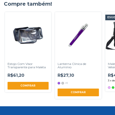
Compre também!
ESG
Estojo Com Visor
Lanterna Clinica de
Male
Transparente para Maleta
Alumínio
Vete
Com
R$61,20
R$27,10
R$
3
x
d
+1
COMPRAR