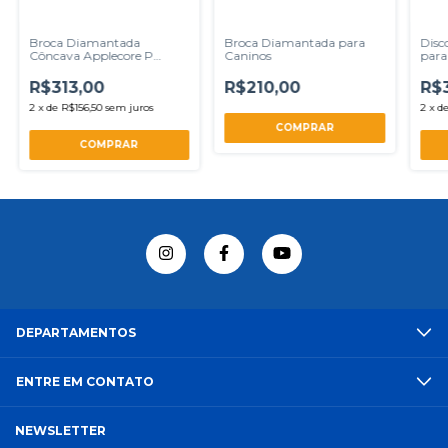
Broca Diamantada
Broca Diamantada para
Disc
Côncava Applecore P
Caninos
para
Infinity (c/haste)
R$313,00
R$210,00
R$
2
x
de
R$156,50
sem juros
2
x
d
DEPARTAMENTOS
ENTRE EM CONTATO
NEWSLETTER