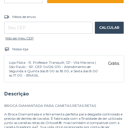
ALTERAR CEP
Entregas para o CEP:
Meios de envio
CALCULAR
Não sei meu CEP
Nossa loja
Loja Física - R. Professor Tranquilli, 121 - Vila Mariana |
Grátis
São Paulo - SP, CEP 04126-010 - Atendimento de
Segunda à Quinta das 8:00 às 18:00, e Sexta das 8:00
às 17:00. - BRASIL
Descrição
BROCA DIAMANTADA PARA CANETAS RETAS RETAS
A Broca Diamantada é a ferramenta perfeita para desgaste controlado e
preciso de dentes de cavalos. É fabricada com a finalidade de ser utilizada
junto as canetas retas da Ortovet®, mas também é compatível com a
caneta Foredom 44T. Sua vida útil é prolongada por conta de ser